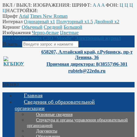
ВКЛ / ВЫКЛ:
ИЗОБРАЖЕНИЯ:
ШРИФТ:
A
A
A
ФОН:
Ц
Ц
Ц
Ц
НАСТРОЙКИ:
Шрифт
Arial
Times New Roman
Интервал
Одинарный х1
Полуторный х1.5
Двойной х2
Кернинг
Обычный
Средний
Большой
Изображения
Черно-белые
Цветные
Для слабовидящих
СДО "Moodle"
Электронный журнал
Искать...
658207, Алтайский край, г.Рубцовск, пр-т
Ленина, 36
Приемная директора: 8(38557)96-301
rubteh@22edu.ru
МЕНЮ
Главная
Сведения об образовательной
организации
Основные сведения
Структура и органы управления образовательной
организацией
Документы
Образование