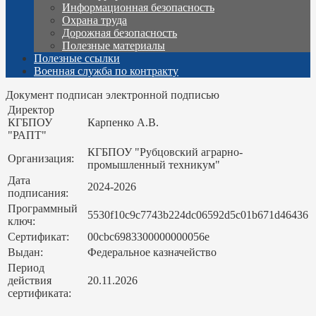
Информационная безопасность
Охрана труда
Дорожная безопасность
Полезные материалы
Полезные ссылки
Военная служба по контракту
Документ подписан электронной подписью
Директор
КГБПОУ
Карпенко А.В.
"РАПТ"
КГБПОУ "Рубцовский аграрно-
Организация:
промышленный техникум"
Дата
2024-2026
подписания:
Программный
5530f10c9c7743b224dc06592d5c01b671d46436
ключ:
Сертификат:
00cbc6983300000000056e
Выдан:
Федеральное казначейство
Период
действия
20.11.2026
сертификата: