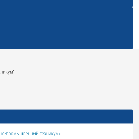
хникум"
рно-промышленный техникум»