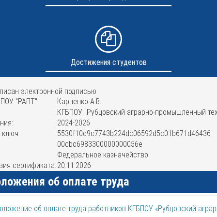
Достижения студентов
писан электронной подписью
БПОУ "РАПТ"
Карпенко А.В.
КГБПОУ "Рубцовский аграрно-промышленный те
ния:
2024-2026
 ключ:
5530f10c9c7743b224dc06592d5c01b671d46436
00cbc6983300000000056e
Федеральное казначейство
вия сертификата:
20.11.2026
ложения об оплате труда
оложение об оплате труда работников КГБПОУ «Рубцовский агра