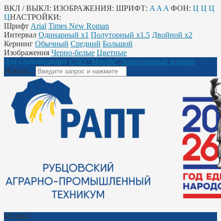
ВКЛ / ВЫКЛ:
ИЗОБРАЖЕНИЯ:
ШРИФТ:
A
A
A
ФОН:
Ц
Ц
Ц
Ц
НАСТРОЙКИ:
Шрифт
Arial
Times New Roman
Интервал
Одинарный х1
Полуторный х1.5
Двойной х2
Кернинг
Обычный
Средний
Большой
Изображения
Черно-белые
Цветные
Для слабовидящих
СДО "Moodle"
Электронный журнал
Искать...
МЕНЮ