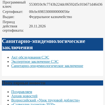
Программный
5530f10c9c7743b224dc06592d5c01b671d46436
ключ:
Сертификат:
00cbc6983300000000056e
Выдан:
Федеральное казначейство
Период
действия
20.11.2026
сертификата:
Санитарно-эпидемиологические
заключения
Акт обследования СЭС
Экспертное заключение СЭС
Санитарно-эпидемиологическое заключение
Популярные новости
Поздравляем
Архив новостей
Всероссийский «Урок трудовой доблести»
«Созвездие талантов-2020»