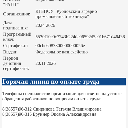
"РАПТ"
КГБПОУ "Рубцовский аграрно-
Организация:
промышленный техникум"
Дата
2024-2026
подписания:
Программный
5530f10c9c7743b224dc06592d5c01b671d46436
ключ:
Сертификат:
00cbc6983300000000056e
Выдан:
Федеральное казначейство
Период
действия
20.11.2026
сертификата:
Горячая линия по оплате труда
Телефоны специалистов организации для ответов на устные
обращения работников по вопросам оплаты труда:
8(38557)96-312 Свиридова Татьяна Владимировна
8(38557)96-315 Бруннер Оксана Александровна