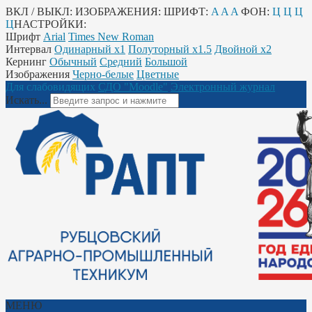
ВКЛ / ВЫКЛ:
ИЗОБРАЖЕНИЯ:
ШРИФТ:
A
A
A
ФОН:
Ц
Ц
Ц
Ц
НАСТРОЙКИ:
Шрифт
Arial
Times New Roman
Интервал
Одинарный х1
Полуторный х1.5
Двойной х2
Кернинг
Обычный
Средний
Большой
Изображения
Черно-белые
Цветные
Для слабовидящих
СДО "Moodle"
Электронный журнал
Искать...
МЕНЮ