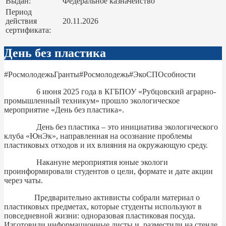
Выдан:
Федеральное казначейство
Период
действия
20.11.2026
сертификата:
День без пластика
#РосмолодежьГранты#Росмолодежь#ЭкоСПОсобности
6 июня 2025 года в КГБПОУ «Рубцовский аграрно-
промышленный техникум» прошло экологическое
мероприятие «День без пластика».
День без пластика – это инициатива экологического
клуба «ЮнЭк», направленная на осознание проблемы
пластиковых отходов и их влияния на окружающую среду.
Накануне мероприятия юные экологи
проинформировали студентов о цели, формате и дате акции
через чаты.
Предварительно активисты собрали материал о
пластиковых предметах, которые студенты используют в
повседневной жизни: одноразовая пластиковая посуда.
Изготовили информационные листы и разместили на стенде