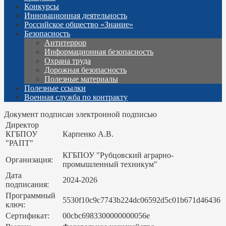
Конкурсы
Инновационная деятельность
Российское общество «Знание»
Безопасность
Антитеррор
Информационная безопасность
Охрана труда
Дорожная безопасность
Полезные материалы
Полезные ссылки
Военная служба по контракту
Документ подписан электронной подписью
Директор
КГБПОУ
Карпенко А.В.
"РАПТ"
КГБПОУ "Рубцовский аграрно-
Организация:
промышленный техникум"
Дата
2024-2026
подписания:
Программный
5530f10c9c7743b224dc06592d5c01b671d46436
ключ:
Сертификат:
00cbc6983300000000056e