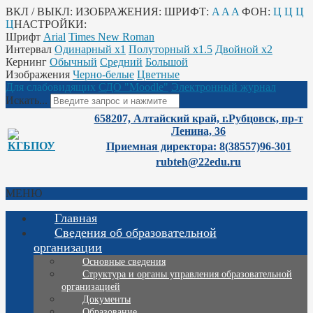
ВКЛ / ВЫКЛ:
ИЗОБРАЖЕНИЯ:
ШРИФТ:
A
A
A
ФОН:
Ц
Ц
Ц
Ц
НАСТРОЙКИ:
Шрифт
Arial
Times New Roman
Интервал
Одинарный х1
Полуторный х1.5
Двойной х2
Кернинг
Обычный
Средний
Большой
Изображения
Черно-белые
Цветные
Для слабовидящих
СДО "Moodle"
Электронный журнал
Искать...
658207, Алтайский край, г.Рубцовск, пр-т
Ленина, 36
Приемная директора: 8(38557)96-301
rubteh@22edu.ru
МЕНЮ
Главная
Сведения об образовательной
организации
Основные сведения
Структура и органы управления образовательной
организацией
Документы
Образование