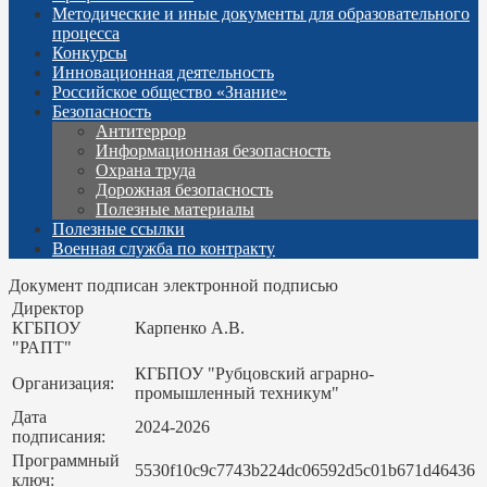
Методические и иные документы для образовательного
процесса
Конкурсы
Инновационная деятельность
Российское общество «Знание»
Безопасность
Антитеррор
Информационная безопасность
Охрана труда
Дорожная безопасность
Полезные материалы
Полезные ссылки
Военная служба по контракту
Документ подписан электронной подписью
Директор
КГБПОУ
Карпенко А.В.
"РАПТ"
КГБПОУ "Рубцовский аграрно-
Организация:
промышленный техникум"
Дата
2024-2026
подписания:
Программный
5530f10c9c7743b224dc06592d5c01b671d46436
ключ: