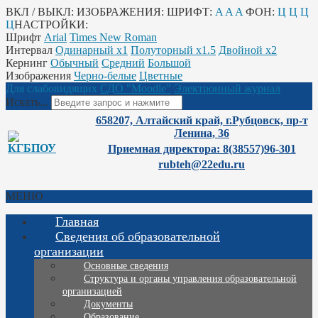
ВКЛ / ВЫКЛ:
ИЗОБРАЖЕНИЯ:
ШРИФТ:
A
A
A
ФОН:
Ц
Ц
Ц
Ц
НАСТРОЙКИ:
Шрифт
Arial
Times New Roman
Интервал
Одинарный х1
Полуторный х1.5
Двойной х2
Кернинг
Обычный
Средний
Большой
Изображения
Черно-белые
Цветные
Для слабовидящих
СДО "Moodle"
Электронный журнал
Искать...
658207, Алтайский край, г.Рубцовск, пр-т
Ленина, 36
Приемная директора: 8(38557)96-301
rubteh@22edu.ru
МЕНЮ
Главная
Сведения об образовательной
организации
Основные сведения
Структура и органы управления образовательной
организацией
Документы
Образование