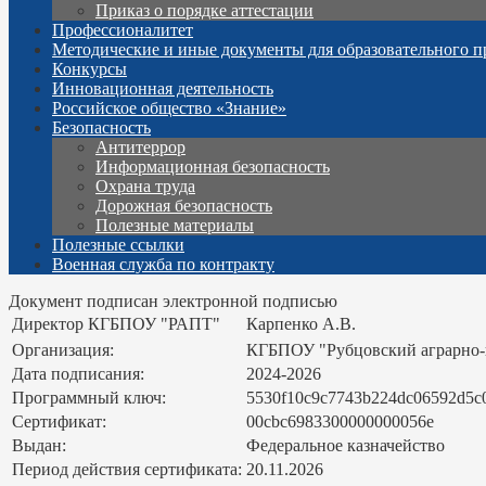
Приказ о порядке аттестации
Профессионалитет
Методические и иные документы для образовательного п
Конкурсы
Инновационная деятельность
Российское общество «Знание»
Безопасность
Антитеррор
Информационная безопасность
Охрана труда
Дорожная безопасность
Полезные материалы
Полезные ссылки
Военная служба по контракту
Документ подписан электронной подписью
Директор КГБПОУ "РАПТ"
Карпенко А.В.
Организация:
КГБПОУ "Рубцовский аграрно
Дата подписания:
2024-2026
Программный ключ:
5530f10c9c7743b224dc06592d5c
Сертификат:
00cbc6983300000000056e
Выдан:
Федеральное казначейство
Период действия сертификата:
20.11.2026