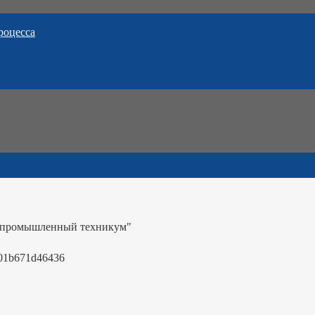
роцесса
-промышленный техникум"
01b671d46436