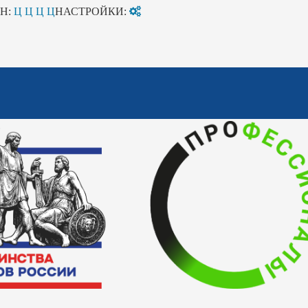
Н:
Ц
Ц
Ц
Ц
НАСТРОЙКИ: