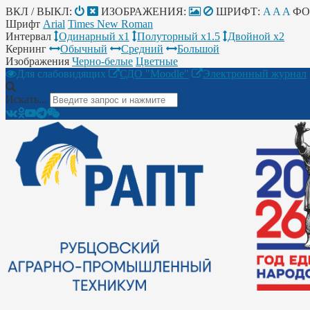
ВКЛ / ВЫКЛ:
ИЗОБРАЖЕНИЯ:
ШРИФТ:
A
A
A
ФО
Шрифт
Arial
Times New Roman
Интервал
Одинарный х1
Полуторный х1.5
Двойной х2
Кернинг
Обычный
Средний
Большой
Изображения
Черно-белые
Цветные
Для слабовидящих
СДО "Moodle"
Электронный журнал
Искать...