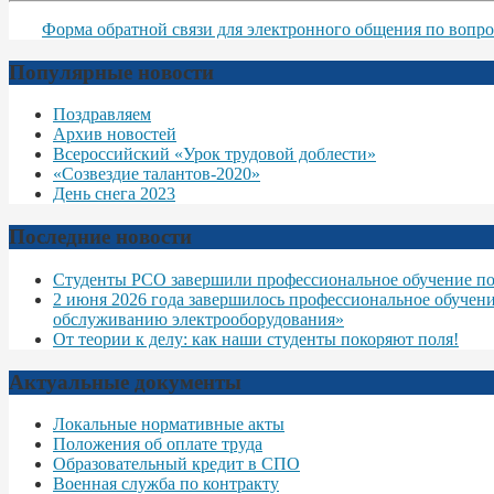
Форма обратной связи для электронного общения по вопро
Популярные новости
Поздравляем
Архив новостей
Всероссийский «Урок трудовой доблести»
«Созвездие талантов-2020»
День снега 2023
Последние новости
Студенты РСО завершили профессиональное обучение по
2 июня 2026 года завершилось профессиональное обучен
обслуживанию электрооборудования»
От теории к делу: как наши студенты покоряют поля!
Актуальные документы
Локальные нормативные акты
Положения об оплате труда
Образовательный кредит в СПО
Военная служба по контракту