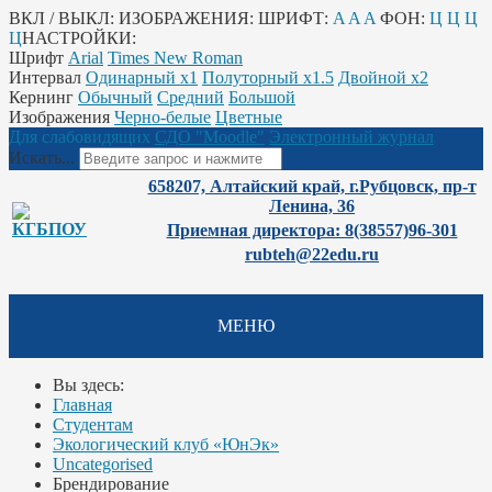
ВКЛ / ВЫКЛ:
ИЗОБРАЖЕНИЯ:
ШРИФТ:
A
A
A
ФОН:
Ц
Ц
Ц
Ц
НАСТРОЙКИ:
Шрифт
Arial
Times New Roman
Интервал
Одинарный х1
Полуторный х1.5
Двойной х2
Кернинг
Обычный
Средний
Большой
Изображения
Черно-белые
Цветные
Для слабовидящих
СДО "Moodle"
Электронный журнал
Искать...
658207, Алтайский край, г.Рубцовск, пр-т
Ленина, 36
Приемная директора: 8(38557)96-301
rubteh@22edu.ru
МЕНЮ
Вы здесь:
Главная
Студентам
Экологический клуб «ЮнЭк»
Uncategorised
Брендирование