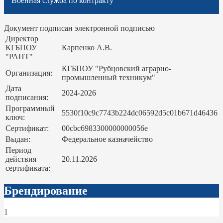
Военная служба по контракту
Документ подписан электронной подписью
Директор
КГБПОУ
Карпенко А.В.
"РАПТ"
КГБПОУ "Рубцовский аграрно-
Организация:
промышленный техникум"
Дата
2024-2026
подписания:
Программный
5530f10c9c7743b224dc06592d5c01b671d46436
ключ:
Сертификат:
00cbc6983300000000056e
Выдан:
Федеральное казначейство
Период
действия
20.11.2026
сертификата:
Брендирование
1