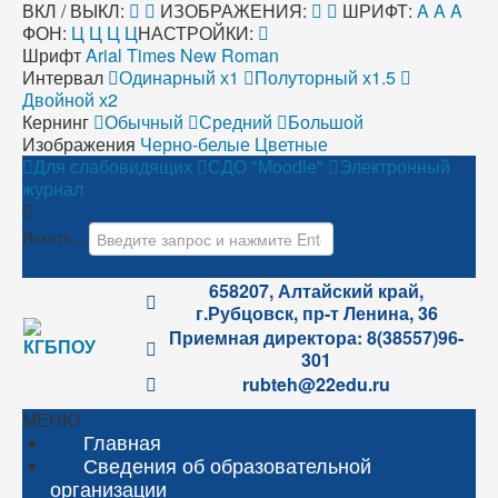
ВКЛ / ВЫКЛ:
ИЗОБРАЖЕНИЯ:
ШРИФТ:
A
A
A
ФОН:
Ц
Ц
Ц
Ц
НАСТРОЙКИ:
Шрифт
Arial
Times New Roman
Интервал
Одинарный х1
Полуторный х1.5
Двойной х2
Кернинг
Обычный
Средний
Большой
Изображения
Черно-белые
Цветные
Для слабовидящих
СДО "Moodle"
Электронный
журнал
Искать...
658207, Алтайский край,
г.Рубцовск, пр-т Ленина, 36
Приемная директора: 8(38557)96-
301
rubteh@22edu.ru
МЕНЮ
Главная
Сведения об образовательной
организации