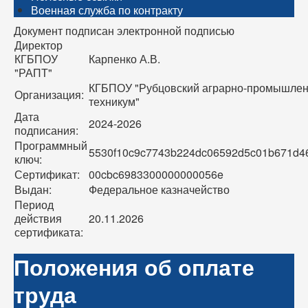
Военная служба по контракту
Документ подписан электронной подписью
Директор
КГБПОУ
Карпенко А.В.
"РАПТ"
КГБПОУ "Рубцовский аграрно-промышле
Организация:
техникум"
Дата
2024-2026
подписания:
Программный
5530f10c9c7743b224dc06592d5c01b671d4
ключ:
Сертификат:
00cbc6983300000000056e
Выдан:
Федеральное казначейство
Период
действия
20.11.2026
сертификата:
Положения об оплате
труда