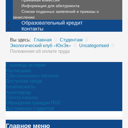
Информация для абитуриента
Списки поданных заявлений и приказы о
зачислении
Образовательный кредит
Контакты
Вы здесь:
Главная
Студентам
Экологический клуб «ЮнЭк»
Uncategorised
Положения об оплате труда
Страницы истории
Расписание
Дистанционное обучение
Доступная среда
Безопасность
Антитеррор
Центр карьеры
Обращения граждан ПОС
Достижения студентов
Главное меню