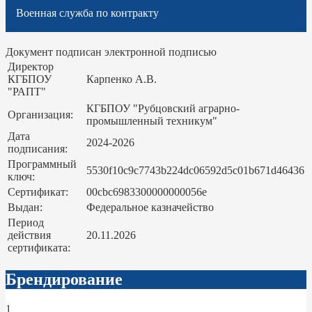
Военная служба по контракту
Документ подписан электронной подписью
Директор
КГБПОУ
Карпенко А.В.
"РАПТ"
КГБПОУ "Рубцовский аграрно-
Организация:
промышленный техникум"
Дата
2024-2026
подписания:
Программный
5530f10c9c7743b224dc06592d5c01b671d46436
ключ:
Сертификат:
00cbc6983300000000056e
Выдан:
Федеральное казначейство
Период
действия
20.11.2026
сертификата:
Брендирование
1