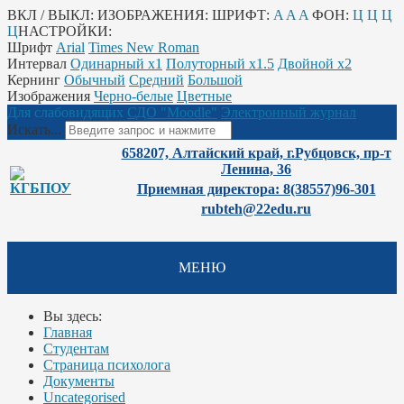
ВКЛ / ВЫКЛ:
ИЗОБРАЖЕНИЯ:
ШРИФТ:
A
A
A
ФОН:
Ц
Ц
Ц
Ц
НАСТРОЙКИ:
Шрифт
Arial
Times New Roman
Интервал
Одинарный х1
Полуторный х1.5
Двойной х2
Кернинг
Обычный
Средний
Большой
Изображения
Черно-белые
Цветные
Для слабовидящих
СДО "Moodle"
Электронный журнал
Искать...
658207, Алтайский край, г.Рубцовск, пр-т
Ленина, 36
Приемная директора: 8(38557)96-301
rubteh@22edu.ru
МЕНЮ
Вы здесь:
Главная
Студентам
Страница психолога
Документы
Uncategorised