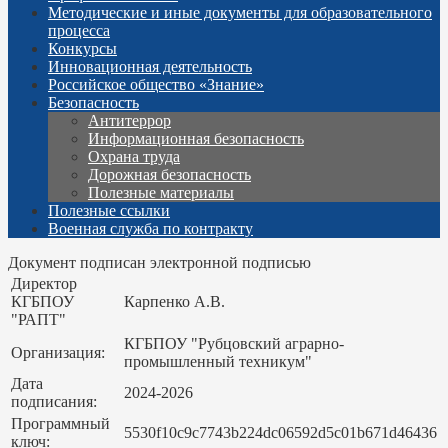
Методические и иные документы для образовательного
процесса
Конкурсы
Инновационная деятельность
Российское общество «Знание»
Безопасность
Антитеррор
Информационная безопасность
Охрана труда
Дорожная безопасность
Полезные материалы
Полезные ссылки
Военная служба по контракту
Документ подписан электронной подписью
Директор
КГБПОУ
Карпенко А.В.
"РАПТ"
КГБПОУ "Рубцовский аграрно-
Организация:
промышленный техникум"
Дата
2024-2026
подписания:
Программный
5530f10c9c7743b224dc06592d5c01b671d46436
ключ: