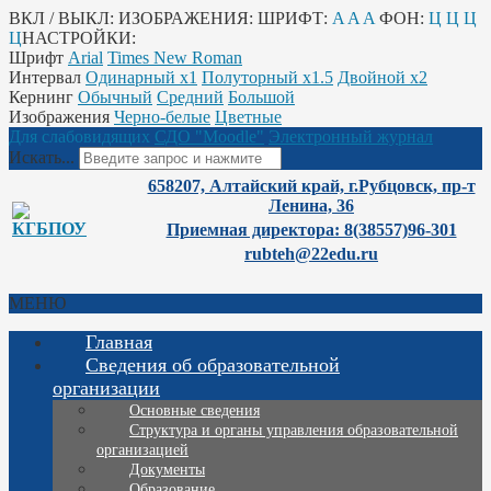
ВКЛ / ВЫКЛ:
ИЗОБРАЖЕНИЯ:
ШРИФТ:
A
A
A
ФОН:
Ц
Ц
Ц
Ц
НАСТРОЙКИ:
Шрифт
Arial
Times New Roman
Интервал
Одинарный х1
Полуторный х1.5
Двойной х2
Кернинг
Обычный
Средний
Большой
Изображения
Черно-белые
Цветные
Для слабовидящих
СДО "Moodle"
Электронный журнал
Искать...
658207, Алтайский край, г.Рубцовск, пр-т
Ленина, 36
Приемная директора: 8(38557)96-301
rubteh@22edu.ru
МЕНЮ
Главная
Сведения об образовательной
организации
Основные сведения
Структура и органы управления образовательной
организацией
Документы
Образование