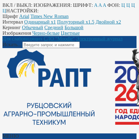
ВКЛ / ВЫКЛ:
ИЗОБРАЖЕНИЯ:
ШРИФТ:
A
A
A
ФОН:
Ц
Ц
Ц
Ц
НАСТРОЙКИ:
Шрифт
Arial
Times New Roman
Интервал
Одинарный х1
Полуторный х1.5
Двойной х2
Кернинг
Обычный
Средний
Большой
Изображения
Черно-белые
Цветные
Для слабовидящих
СДО "Moodle"
Электронный журнал
Искать...
МЕНЮ