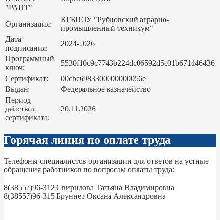
"РАПТ"
КГБПОУ "Рубцовский аграрно-
Организация:
промышленный техникум"
Дата
2024-2026
подписания:
Программный
5530f10c9c7743b224dc06592d5c01b671d46436
ключ:
Сертификат:
00cbc6983300000000056e
Выдан:
Федеральное казначейство
Период
действия
20.11.2026
сертификата:
Горячая линия по оплате труда
Телефоны специалистов организации для ответов на устные
обращения работников по вопросам оплаты труда:
8(38557)96-312 Свиридова Татьяна Владимировна
8(38557)96-315 Бруннер Оксана Александровна