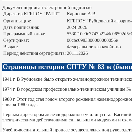
Документ подписан электронной подписью
Директор КГБПОУ "РАПТ"
Карпенко А.В.
Организация:
КГБПОУ "Рубцовский аграрно
Дата подписания:
2024-2026
Программный ключ:
5530f10c9c7743b224dc06592d5c
Сертификат:
00cbc6983300000000056e
Выдан:
Федеральное казначейство
Период действия сертификата:
20.11.2026
Страницы истории СПТУ № 83 ж (бывш
1941 г. В Рубцовске было открыто железнодорожное техническо
1974 г. В городском профессионально-техническом училище №
1980 г. Этот год стал годом второго рождения железнодорожн
января 1980 года.
Первым директором железнодорожного училища стал Василий 
электрическими действующими сигнальными моделями и схем
Учебно-воспитательный процесс осуществлялся под руководств