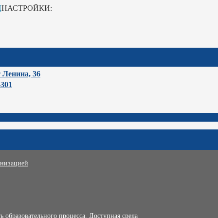
Ц
НАСТРОЙКИ:
т Ленина, 36
-301
анизацией
 образовательного процесса. Доступная среда