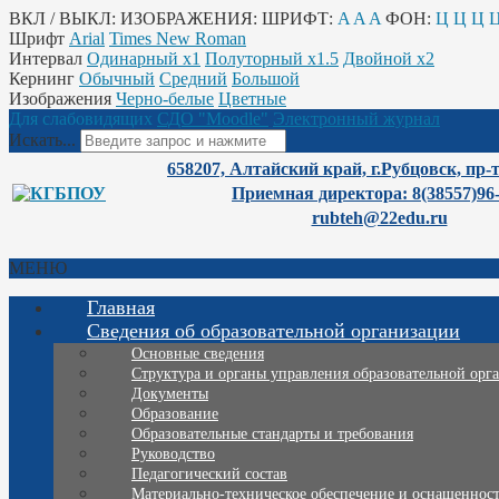
ВКЛ / ВЫКЛ:
ИЗОБРАЖЕНИЯ:
ШРИФТ:
A
A
A
ФОН:
Ц
Ц
Ц
Шрифт
Arial
Times New Roman
Интервал
Одинарный х1
Полуторный х1.5
Двойной х2
Кернинг
Обычный
Средний
Большой
Изображения
Черно-белые
Цветные
Для слабовидящих
СДО "Moodle"
Электронный журнал
Искать...
658207, Алтайский край, г.Рубцовск, пр-
Приемная директора: 8(38557)96
rubteh@22edu.ru
МЕНЮ
Главная
Сведения об образовательной организации
Основные сведения
Структура и органы управления образовательной орг
Документы
Образование
Образовательные стандарты и требования
Руководство
Педагогический состав
Материально-техническое обеспечение и оснащенность