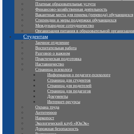
Платные образовательные услуги
Финансово-хозяйственная деятельность
Вакантные места для приема (перевода) обучающихся
Стипендии и меры поддержки обучающихся
Международное сотрудничество
Организация питания в образовательной организаци
Студентам
Заочное отделение
Воспитательная работа
Разговор о важном
Практическая подготовка
Наставничество
Страница психолога
Информация о педагоге-психологе
Страница для студентов
Страница для родителей
Страница для педагогов
Документы
Интернет-ресурсы
Охрана труда
Антитеррор
Наркопост
Экологический клуб «ЮнЭк»
Дорожная безопасность