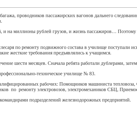
и багажа, проводников пассажирских вагонов дальнего следовани
.
й, и на миллионы рублей грузов, и жизнь пассажиров… Поэтому 
слесаря по ремонту подвижного состава в училище поступали 
акие жесткие требования предъявлялись к учащимся.
течение шести месяцев. Сначала ребята работали дублерами, за
 профессионально-техническое училище № 83.
валифицированных рабочих: Помощников машиниста тепловоза, 
риков по ремонту электровозов, электромехаников СБЦ, Приемос
 командирами подразделений железнодорожных предприятий.