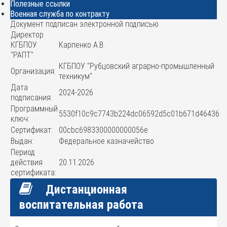
Полезные ссылки
Военная служба по контракту
Документ подписан электронной подписью
Директор
КГБПОУ
Карпенко А.В.
"РАПТ"
КГБПОУ "Рубцовский аграрно-промышленный
Организация:
техникум"
Дата
2024-2026
подписания:
Программный
5530f10c9c7743b224dc06592d5c01b671d46436
ключ:
Сертификат:
00cbc6983300000000056e
Выдан:
Федеральное казначейство
Период
действия
20.11.2026
сертификата:
Дистанционная
воспитательная работа