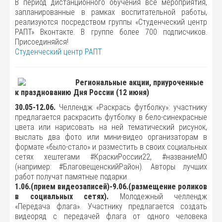
В период дистанционного обучения все мероприятия,
запланированные в рамках воспитательной работы,
реализуются посредством группы «Студенческий центр
РАПТ» Вконтакте. В группе более 700 подписчиков.
Присоединяйся!
Студенческий центр РАПТ
Региональные акции, приуроченные
к празднованию Дня России (12 июня)
30.05-12.06.
Челлендж «Раскрась футболку»: участнику
предлагается раскрасить футболку в бело-синекрасные
цвета или нарисовать на ней тематический рисунок,
выслать два фото или мини-видео организаторам в
формате «было-стало» и разместить в своих социальных
сетях хештегами #КраскиРоссии22, #названиеМО
(например: #БлаговещенскийРайон). Авторы лучших
работ получат памятные подарки.
1.06.(прием видеозаписей)-9.06.(размещение роликов
в социальных сетях).
Молодежный челлендж
«Передача флага». Участнику предлагается создать
видеоряд с передачей флага от одного человека