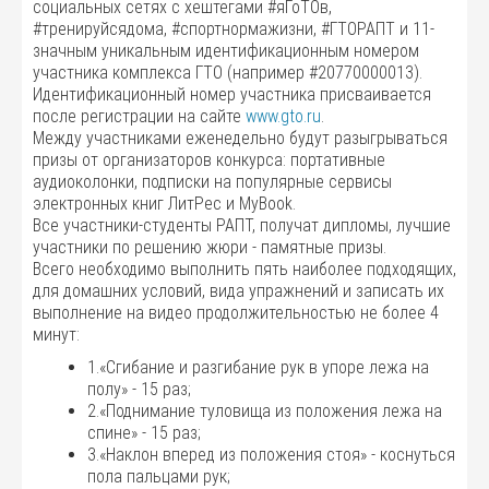
социальных сетях с хештегами #яГоТОв,
#тренируйсядома, #спортнормажизни, #ГТОРАПТ и 11-
значным уникальным идентификационным номером
участника комплекса ГТО (например #20770000013).
Идентификационный номер участника присваивается
после регистрации на сайте
www.gto.ru
.
Между участниками еженедельно будут разыгрываться
призы от организаторов конкурса: портативные
аудиоколонки, подписки на популярные сервисы
электронных книг ЛитРес и MyBook.
Все участники-студенты РАПТ, получат дипломы, лучшие
участники по решению жюри - памятные призы.
Всего необходимо выполнить пять наиболее подходящих,
для домашних условий, вида упражнений и записать их
выполнение на видео продолжительностью не более 4
минут:
1.«Сгибание и разгибание рук в упоре лежа на
полу» - 15 раз;
2.«Поднимание туловища из положения лежа на
спине» - 15 раз;
3.«Наклон вперед из положения стоя» - коснуться
пола пальцами рук;