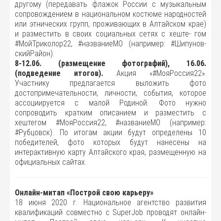
другому (передавать флажок России с музыкальным
сопровождением в национальном костюме народностей
или этнических групп, проживающих в Алтайском крае)
и разместить в своих социальных сетях с хеште- гом
#МойТриколор22, #названиеМО (например: #Шипунов-
скийРайон).
8-12.06. (размещение фотографий), 16.06.
(подведение итогов).
Акция «#МояРоссия22».
Участнику предлагается выложить фото
достопримечательности, личности, события, которое
ассоциируется с малой Родиной. Фото нужно
сопроводить кратким описанием и разместить с
хештегом #МояРоссия22, #названиеМО (например:
#Рубцовск). По итогам акции будут определены 10
победителей, фото которых будут нанесены на
интерактивную карту Алтайского края, размещенную на
официальных сайтах.
Онлайн-митап «Построй свою карьеру»
18 июня 2020 г. Национальное агентство развития
квалификаций совместно с SuperJob проводят онлайн-