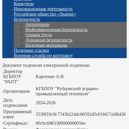
Конкурсы
Инновационная деятельность
Российское общество «Знание»
Безопасность
Антитеррор
Информационная безопасность
Охрана труда
Дорожная безопасность
Полезные материалы
Полезные ссылки
Военная служба по контракту
Документ подписан электронной подписью
Директор
КГБПОУ
Карпенко А.В.
"РАПТ"
КГБПОУ "Рубцовский аграрно-
Организация:
промышленный техникум"
Дата
2024-2026
подписания:
Программный
5530f10c9c7743b224dc06592d5c01b671d46436
ключ:
Сертификат:
00cbc6983300000000056e