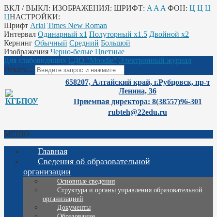
ВКЛ / ВЫКЛ:
ИЗОБРАЖЕНИЯ:
ШРИФТ:
A
A
A
ФОН:
Ц
Ц
Ц
Ц
НАСТРОЙКИ:
Шрифт
Arial
Times New Roman
Интервал
Одинарный х1
Полуторный х1.5
Двойной х2
Кернинг
Обычный
Средний
Большой
Изображения
Черно-белые
Цветные
Для слабовидящих
СДО "Moodle"
Электронный журнал
Искать...
658207, Алтайский край, г.Рубцовск, пр-т
Ленина, 36
Приемная директора: 8(38557)96-301
rubteh@22edu.ru
МЕНЮ
Главная
Сведения об образовательной
организации
Основные сведения
Структура и органы управления образовательной
организацией
Документы
Образование