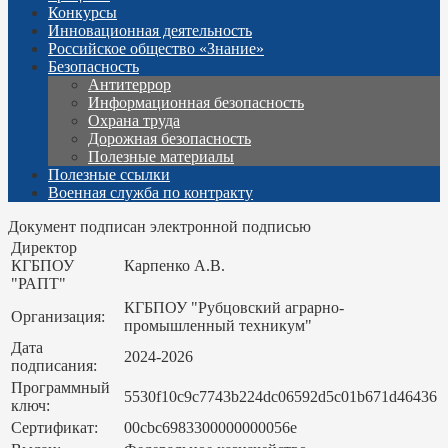
Конкурсы
Инновационная деятельность
Российское общество «Знание»
Безопасность
Антитеррор
Информационная безопасность
Охрана труда
Дорожная безопасность
Полезные материалы
Полезные ссылки
Военная служба по контракту
Документ подписан электронной подписью
Директор
КГБПОУ
Карпенко А.В.
"РАПТ"
КГБПОУ "Рубцовский аграрно-
Организация:
промышленный техникум"
Дата
2024-2026
подписания:
Программный
5530f10c9c7743b224dc06592d5c01b671d46436
ключ:
Сертификат:
00cbc6983300000000056e