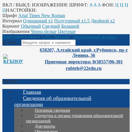
ВКЛ / ВЫКЛ:
ИЗОБРАЖЕНИЯ:
ШРИФТ:
A
A
A
ФОН:
Ц
Ц
Ц
Ц
НАСТРОЙКИ:
Шрифт
Arial
Times New Roman
Интервал
Одинарный х1
Полуторный х1.5
Двойной х2
Кернинг
Обычный
Средний
Большой
Изображения
Черно-белые
Цветные
Для слабовидящих
СДО "Moodle"
Электронный журнал
Искать...
658207, Алтайский край, г.Рубцовск, пр-т
Ленина, 36
Приемная директора: 8(38557)96-301
rubteh@22edu.ru
МЕНЮ
Главная
Сведения об образовательной
организации
Основные сведения
Структура и органы управления образовательной
организацией
Документы
Образование