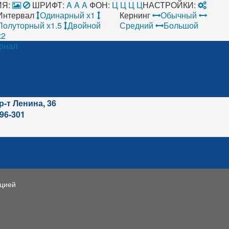
Я:
ШРИФТ:
A
A
A
ФОН:
Ц
Ц
Ц
Ц
НАСТРОЙКИ:
Интервал
Одинарный х1
Кернинг
Обычный
Полуторный х1.5
Двойной
Средний
Большой
х2
рнал
р-т Ленина, 36
96-301
ацией