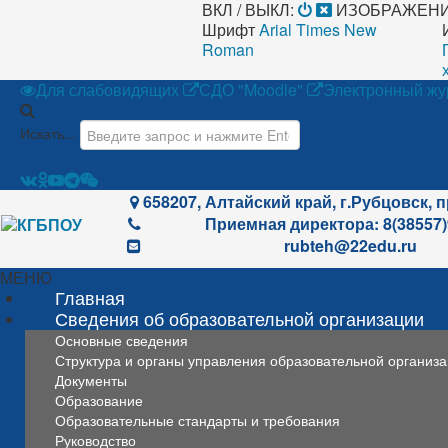
ВКЛ / ВЫКЛ:
ИЗОБРАЖЕНИ
Шрифт
Arial
Times New
Roman
Для слабовидящих
СДО "Moodle"
Электронный жу
Искать...
658207, Алтайский край, г.Рубцовск, п
Приемная директора: 8(38557)
rubteh@22edu.ru
МЕНЮ
Главная
Сведения об образовательной организации
Основные сведения
Структура и органы управления образовательной организ
Документы
Образование
Образовательные стандарты и требования
Руководство