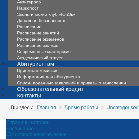
Антитеррор
Наркопост
Экологический клуб «ЮнЭк»
Дорожная безопасность
Расписание
Расписание занятий
Расписание экзаменов
Расписание звонков
Современные мастерские
Академический отпуск
Абитуриентам
Приемная комиссия
Информация для абитуриента
Списки поданных заявлений и приказы о зачислении
Образовательный кредит
Контакты
Вы здесь:
Главная
Время работы
Uncategorised
Страницы истории
Расписание
Дистанционное обучение