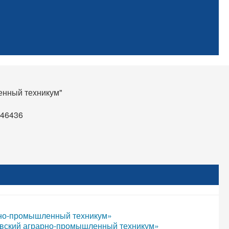
нный техникум"
d46436
рно-промышленный техникум»
вский аграрно-промышленный техникум»