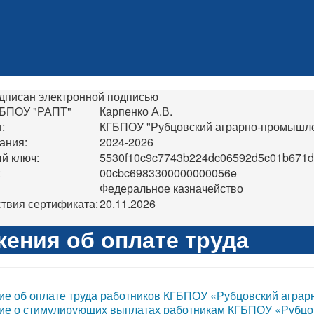
дписан электронной подписью
ГБПОУ "РАПТ"
Карпенко А.В.
:
КГБПОУ "Рубцовский аграрно-промышле
ания:
2024-2026
й ключ:
5530f10c9c7743b224dc06592d5c01b671
:
00cbc6983300000000056e
Федеральное казначейство
твия сертификата:
20.11.2026
ения об оплате труда
е об оплате труда работников КГБПОУ «Рубцовский агра
е о стимулирующих выплатах работникам КГБПОУ «Рубцо