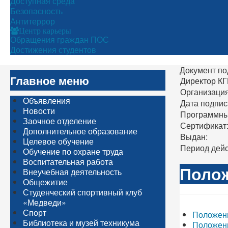
Доступная среда
Безопасность
Антитеррор
Центр карьеры
Обращения граждан ПОС
Достижения студентов
Документ по
Главное меню
Директор К
Организация
Объявления
Дата подпис
Новости
Программны
Заочное отделение
Сертификат
Дополнительное образование
Выдан:
Целевое обучение
Период дейс
Обучение по охране труда
Воспитательная работа
Полож
Внеучебная деятельность
Общежитие
Студенческий спортивный клуб
«Медведи»
Спорт
Положени
Библиотека и музей техникума
Положени