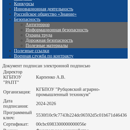
Конкурсы
Инновационная деятельность
Российское общество «Знание»
Безопасность
Антитеррор
Информационная безопасность
Охрана труда
Дорожная безопасность
Полезные материалы
Полезные ссылки
Военная служба по контракту
Документ подписан электронной подписью
Директор
КГБПОУ
Карпенко А.В.
"РАПТ"
КГБПОУ "Рубцовский аграрно-
Организация:
промышленный техникум"
Дата
2024-2026
подписания:
Программный
5530f10c9c7743b224dc06592d5c01b671d46436
ключ:
Сертификат:
00cbc6983300000000056e