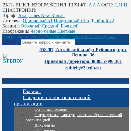
ВКЛ / ВЫКЛ:
ИЗОБРАЖЕНИЯ:
ШРИФТ:
A
A
A
ФОН:
Ц
Ц
Ц
Ц
НАСТРОЙКИ:
Шрифт
Arial
Times New Roman
Интервал
Одинарный х1
Полуторный х1.5
Двойной х2
Кернинг
Обычный
Средний
Большой
Изображения
Черно-белые
Цветные
Для слабовидящих
СДО "Moodle"
Электронный журнал
Искать...
658207, Алтайский край, г.Рубцовск, пр-т
Ленина, 36
Приемная директора: 8(38557)96-301
rubteh@22edu.ru
МЕНЮ
Главная
Сведения об образовательной
организации
Основные сведения
Структура и органы управления образовательной
организацией
Документы
Образование