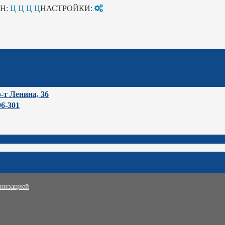
Н:
Ц
Ц
Ц
Ц
НАСТРОЙКИ:
-т Ленина, 36
96-301
анизацией