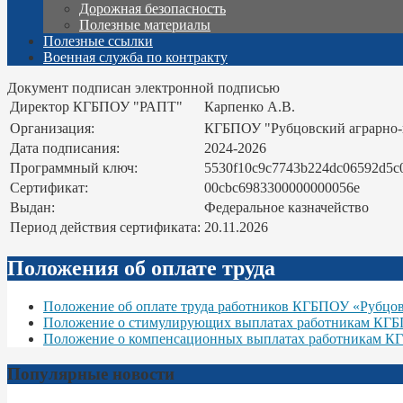
Дорожная безопасность
Полезные материалы
Полезные ссылки
Военная служба по контракту
Документ подписан электронной подписью
Директор КГБПОУ "РАПТ"
Карпенко А.В.
Организация:
КГБПОУ "Рубцовский аграрно
Дата подписания:
2024-2026
Программный ключ:
5530f10c9c7743b224dc06592d5c
Сертификат:
00cbc6983300000000056e
Выдан:
Федеральное казначейство
Период действия сертификата:
20.11.2026
Положения об оплате труда
Положение об оплате труда работников КГБПОУ «Рубцо
Положение о стимулирующих выплатах работникам КГ
Положение о компенсационных выплатах работникам К
Популярные новости