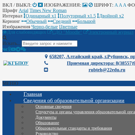
ВКЛ / ВЫКЛ:
ИЗОБРАЖЕНИЯ:
ШРИФТ:
A
A
A
ФО
Шрифт
Arial
Times New Roman
Интервал
Одинарный х1
Полуторный х1.5
Двойной х2
Кернинг
Обычный
Средний
Большой
Изображения
Черно-белые
Цветные
Для слабовидящих
СДО "Moodle"
Электронный журнал
Искать...
658207, Алтайский край, г.Рубцовск, пр
Приемная директора: 8(38557)
rubteh@22edu.ru
МЕНЮ
Главная
Сведения об образовательной организации
Основные сведения
Структура и органы управления образовательной орг
Документы
Образование
Образовательные стандарты и требования
Руководство