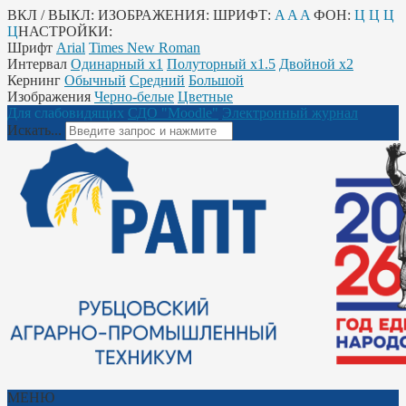
ВКЛ / ВЫКЛ:
ИЗОБРАЖЕНИЯ:
ШРИФТ:
A
A
A
ФОН:
Ц
Ц
Ц
Ц
НАСТРОЙКИ:
Шрифт
Arial
Times New Roman
Интервал
Одинарный х1
Полуторный х1.5
Двойной х2
Кернинг
Обычный
Средний
Большой
Изображения
Черно-белые
Цветные
Для слабовидящих
СДО "Moodle"
Электронный журнал
Искать...
МЕНЮ