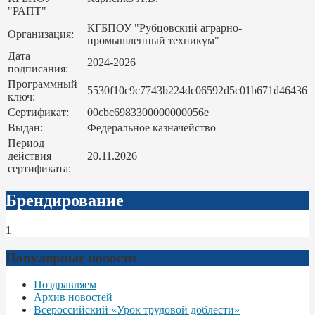
"РАПТ"
КГБПОУ "Рубцовский аграрно-
Организация:
промышленный техникум"
Дата
2024-2026
подписания:
Программный
5530f10c9c7743b224dc06592d5c01b671d46436
ключ:
Сертификат:
00cbc6983300000000056e
Выдан:
Федеральное казначейство
Период
действия
20.11.2026
сертификата:
Брендирование
1
Популярные новости
Поздравляем
Архив новостей
Всероссийский «Урок трудовой доблести»