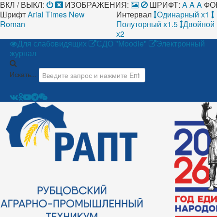
ВКЛ / ВЫКЛ:
ИЗОБРАЖЕНИЯ:
ШРИФТ:
A
A
A
ФО
Шрифт
Arial
Times New
Интервал
Одинарный х1
Roman
Полуторный х1.5
Двойной
х2
Для слабовидящих
СДО "Moodle"
Электронный
журнал
Искать...