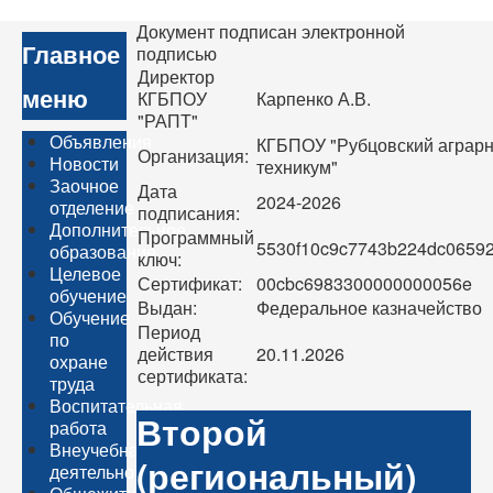
Документ подписан электронной
Главное
подписью
Директор
меню
КГБПОУ
Карпенко А.В.
"РАПТ"
Объявления
КГБПОУ "Рубцовский агра
Организация:
Новости
техникум"
Заочное
Дата
2024-2026
отделение
подписания:
Дополнительное
Программный
5530f10c9c7743b224dc0659
образование
ключ:
Целевое
Сертификат:
00cbc6983300000000056e
обучение
Выдан:
Федеральное казначейство
Обучение
Период
по
действия
20.11.2026
охране
сертификата:
труда
Воспитательная
Второй
работа
Внеучебная
(региональный)
деятельность