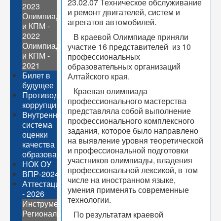
23.02.07 Техническое обслуживание
2023
и ремонт двигателей, систем и
Олимпиады
агрегатов автомобилей.
и КПМ -
2022
В краевой Олимпиаде приняли
Олимпиады
участие 16 представителей из 10
и КПМ -
профессиональных
2021
образовательных организаций
Билет в
Алтайского края.
будущее
Краевая олимпиада
Противодействие
профессионального мастерства
коррупции
представляла собой выполнение
Внутренняя
профессионального комплексного
система
задания, которое было направлено
оценки
на выявление уровня теоретической
качества
и профессиональной подготовки
образования
участников олимпиады, владения
НОК ОУ
профессиональной лексикой, в том
ВПР-2024
числе на иностранном языке,
Аттестация
умения применять современные
- 2026
технологии.
Инструментарий
Региональные
По результатам краевой