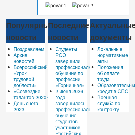
Популярные
Последние
Актуальны
новости
новости
документы
Поздравляем
Студенты
Локальные
Архив
РСО
нормативные
новостей
завершили
акты
Всероссийский
профессиональное
Положения
«Урок
обучение по
об оплате
трудовой
профессии
труда
доблести»
«Горничная»
Образовательн
«Созвездие
2 июня 2026
кредит в СПО
талантов-2020»
года
Военная
День снега
завершилось
служба по
2023
профессиональное
контракту
обучение
студентов —
участников
Российских