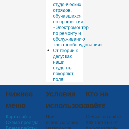
студенческих
отрядов,
обучавшихся
по профессии
«Электромонтер
по ремонту и
обслуживанию
электрооборудования»
От теории к
делу: как
наши
студенты
покоряют
поля!
Нижнее
Условия
Кто на
меню
использования
сайте
Карта сайта
При
Сейчас на сайте
Схема проезда
использовании
262 гостя и нет
Время работы
материалов
пользователей