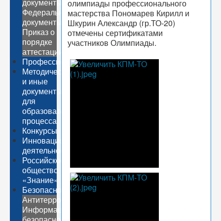
документы
олимпиады профессионального
Федеральные
мастерства Пономарев Кирилл и
документы
Шкурин Александр (гр.ТО-20)
Приказ о
отмечены сертификатами
порядке
участников Олимпиады.
аттестации
Профессионалитет
Методические
и иные
документы
для
образовательного
процесса
Конкурсы
Инновационная
деятельность
Российское
общество
«Знание»
Безопасность
Антитеррор
Информационная
безопасность