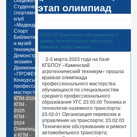
Общежитие
этап олимпиад
Студенческий
спортивный
клуб
«Медведи»
Спорт
23.02.03 Техническое обслуживание и
Библиотека
ремонт автомобильного транспорта
и музей
Нажмите, чтобы свернуть
техникума
Демонстрационный
2-3 марта 2023 года на базе
экзамен
КГБПОУ «Каменский
Движение
агротехнический техникум» прошла
«ПРОФЕССИОНАЛЫ»
краевая олимпиада
Конкурсы
профессионального мастерства
профессионального
обучающихся по специальностям
мастерства
среднего профессионального
КПМ-2026
образования УГС 23.00.00 Техника и
КПМ -
технологии наземного транспорта:
2025
23.02.01 Организация перевозок и
КПМ -
управление на транспорте; 23.02.03
2024
Техническое обслуживание и ремонт
Олимпиады
автомобильного транспорта;
и КПМ -