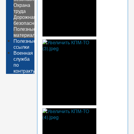
Охрана
труда
Дорожная
безопасность
Полезные
материалы
Полезные
ссылки
Военная
служба
по
контракту