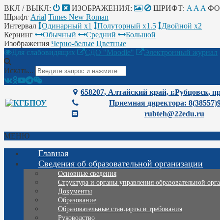
ВКЛ / ВЫКЛ:
ИЗОБРАЖЕНИЯ:
ШРИФТ:
A
A
A
ФО
Шрифт
Arial
Times New Roman
Интервал
Одинарный х1
Полуторный х1.5
Двойной х2
Кернинг
Обычный
Средний
Большой
Изображения
Черно-белые
Цветные
Для слабовидящих
СДО "Moodle"
Электронный журнал
Искать...
658207, Алтайский край, г.Рубцовск, пр
Приемная директора: 8(38557)
rubteh@22edu.ru
МЕНЮ
Главная
Сведения об образовательной организации
Основные сведения
Структура и органы управления образовательной орг
Документы
Образование
Образовательные стандарты и требования
Руководство