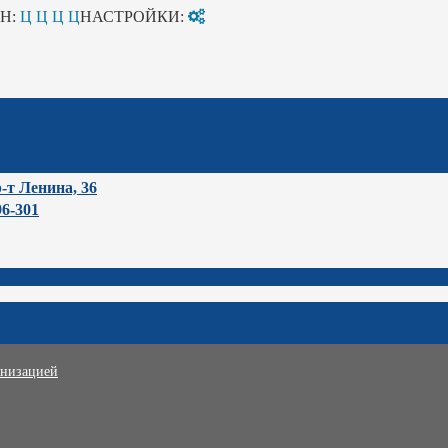
Н:
Ц
Ц
Ц
Ц
НАСТРОЙКИ:
-т Ленина, 36
96-301
анизацией