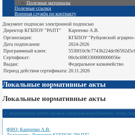
Полезные материалы
Полезные ссылки
Военная служба по контракту
Документ подписан электронной подписью
Директор КГБПОУ "РАПТ"
Карпенко А.В.
Организация:
КГБПОУ "Рубцовский аграрно
Дата подписания:
2024-2026
Программный ключ:
5530f10c9c7743b224dc06592d5c
Сертификат:
00cbc6983300000000056e
Выдан:
Федеральное казначейство
Период действия сертификата:
20.11.2026
Локальные нормативные акты
Локальные нормативные акты
1. регулирующие работу органов самоуправления
Нажмите, чтобы све
ФИО: Карпенко А.В.
Должность: Директор КГБПОУ "РАПТ"