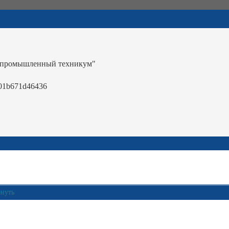
-промышленный техникум"
01b671d46436
рнуть