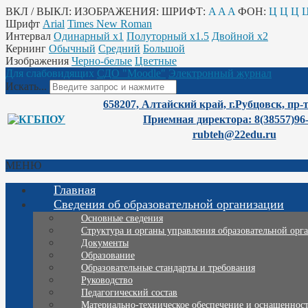
ВКЛ / ВЫКЛ:
ИЗОБРАЖЕНИЯ:
ШРИФТ:
A
A
A
ФОН:
Ц
Ц
Ц
Шрифт
Arial
Times New Roman
Интервал
Одинарный х1
Полуторный х1.5
Двойной х2
Кернинг
Обычный
Средний
Большой
Изображения
Черно-белые
Цветные
Для слабовидящих
СДО "Moodle"
Электронный журнал
Искать...
658207, Алтайский край, г.Рубцовск, пр-
Приемная директора: 8(38557)96
rubteh@22edu.ru
МЕНЮ
Главная
Сведения об образовательной организации
Основные сведения
Структура и органы управления образовательной орг
Документы
Образование
Образовательные стандарты и требования
Руководство
Педагогический состав
Материально-техническое обеспечение и оснащенность