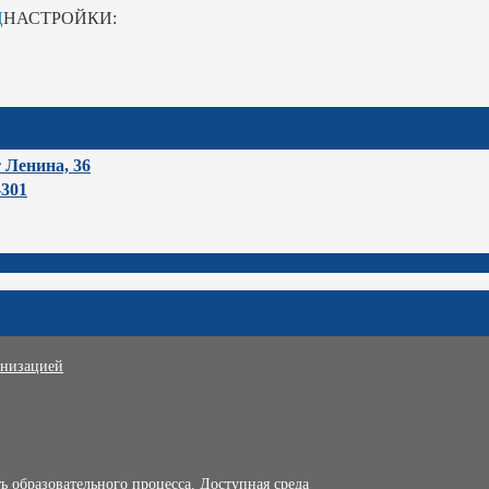
Ц
НАСТРОЙКИ:
т Ленина, 36
-301
анизацией
 образовательного процесса. Доступная среда