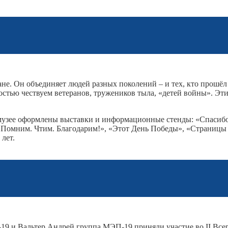
не. Он объединяет людей разных поколений – и тех, кто прошё
остью чествуем ветеранов, тружеников тыла, «детей войны». Эт
музее оформлены выставки и информационные стенды: «Спасибо
«Помним. Чтим. Благодарим!», «Этот День Победы», «Страницы к
лет.
9 и Вальтер Андрей группа МЭП-19 приняли участие во II Все