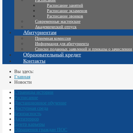
Расписание
Расписание занятий
Расписание экзаменов
Расписание звонков
Современные мастерские
Академический отпуск
Абитуриентам
Приемная комиссия
Информация для абитуриента
Списки поданных заявлений и приказы о зачислении
Образовательный кредит
Контакты
Вы здесь:
Главная
Новости
Страницы истории
Расписание
Дистанционное обучение
Доступная среда
Безопасность
Антитеррор
Центр карьеры
Обращения граждан ПОС