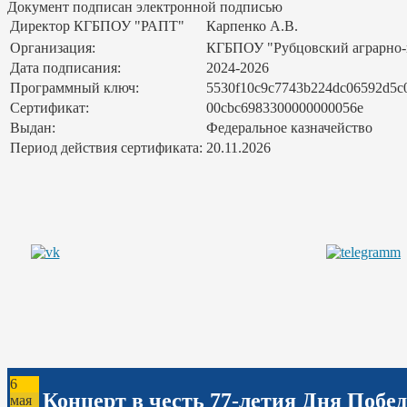
Документ подписан электронной подписью
Директор КГБПОУ "РАПТ"
Карпенко А.В.
Организация:
КГБПОУ "Рубцовский аграрно
Дата подписания:
2024-2026
Программный ключ:
5530f10c9c7743b224dc06592d5c
Сертификат:
00cbc6983300000000056e
Выдан:
Федеральное казначейство
Период действия сертификата:
20.11.2026
6
Концерт в честь 77-летия Дня Побе
мая