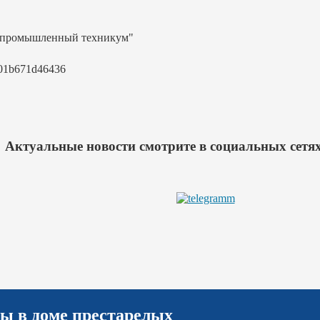
-промышленный техникум"
01b671d46436
Актуальные новости смотрите в социальных сетях
ды в доме престарелых