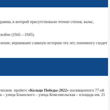
амма, в которой присутствовали чтение стихов, вальс,
 войне (1941—1945).
ление, вершившее славную историю тех лет, понемногу сходит
ическом пробеге
«Кольцо Победы-2022»
посвященного 77-ой
а – улица Блынского – улица Комсомольская – площадь им. 21