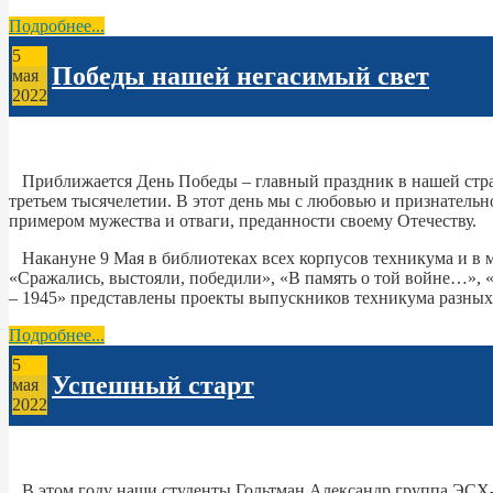
Подробнее...
5
Победы нашей негасимый свет
мая
2022
Приближается День Победы – главный праздник в нашей стра
третьем тысячелетии. В этот день мы с любовью и признательн
примером мужества и отваги, преданности своему Отечеству.
Накануне 9 Мая в библиотеках всех корпусов техникума и в 
«Сражались, выстояли, победили», «В память о той войне…», 
– 1945» представлены проекты выпускников техникума разных 
Подробнее...
5
Успешный старт
мая
2022
В этом году наши студенты Гольтман Александр группа ЭСХ-1