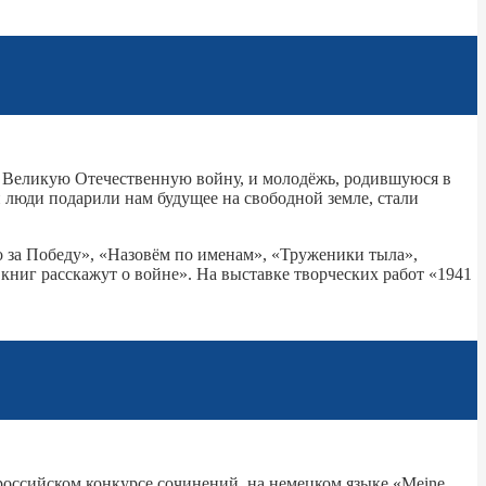
л Великую Отечественную войну, и молодёжь, родившуюся в
и люди подарили нам будущее на свободной земле, стали
 за Победу», «Назовём по именам», «Труженики тыла»,
ниг расскажут о войне». На выставке творческих работ «1941
российском конкурсе сочинений на немецком языке «Meine