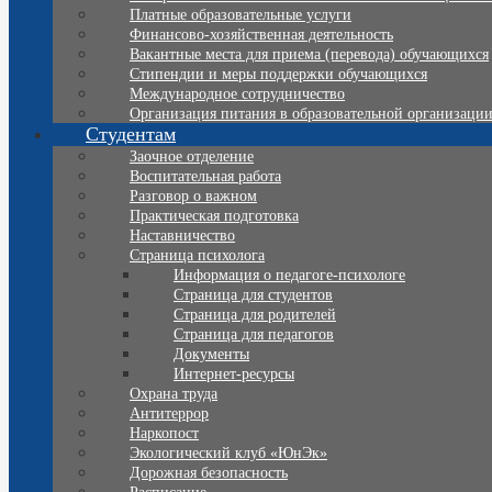
Платные образовательные услуги
Финансово-хозяйственная деятельность
Вакантные места для приема (перевода) обучающихся
Стипендии и меры поддержки обучающихся
Международное сотрудничество
Организация питания в образовательной организаци
Студентам
Заочное отделение
Воспитательная работа
Разговор о важном
Практическая подготовка
Наставничество
Страница психолога
Информация о педагоге-психологе
Страница для студентов
Страница для родителей
Страница для педагогов
Документы
Интернет-ресурсы
Охрана труда
Антитеррор
Наркопост
Экологический клуб «ЮнЭк»
Дорожная безопасность