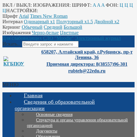
ВКЛ / ВЫКЛ:
ИЗОБРАЖЕНИЯ:
ШРИФТ:
A
A
A
ФОН:
Ц
Ц
Ц
Ц
НАСТРОЙКИ:
Шрифт
Arial
Times New Roman
Интервал
Одинарный х1
Полуторный х1.5
Двойной х2
Кернинг
Обычный
Средний
Большой
Изображения
Черно-белые
Цветные
Для слабовидящих
СДО "Moodle"
Электронный журнал
Искать...
658207, Алтайский край, г.Рубцовск, пр-т
Ленина, 36
Приемная директора: 8(38557)96-301
rubteh@22edu.ru
МЕНЮ
Главная
Сведения об образовательной
организации
Основные сведения
Структура и органы управления образовательной
организацией
Документы
Образование