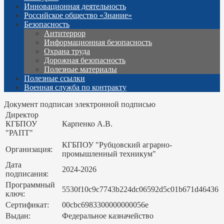
Инновационная деятельность
Российское общество «Знание»
Безопасность
Антитеррор
Информационная безопасность
Охрана труда
Дорожная безопасность
Полезные материалы
Полезные ссылки
Военная служба по контракту
Документ подписан электронной подписью
Директор
КГБПОУ
Карпенко А.В.
"РАПТ"
КГБПОУ "Рубцовский аграрно-
Организация:
промышленный техникум"
Дата
2024-2026
подписания:
Программный
5530f10c9c7743b224dc06592d5c01b671d46436
ключ:
Сертификат:
00cbc6983300000000056e
Выдан:
Федеральное казначейство