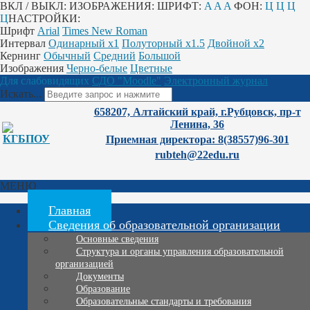
ВКЛ / ВЫКЛ:
ИЗОБРАЖЕНИЯ:
ШРИФТ:
A
A
A
ФОН:
Ц
Ц
Ц
Ц
НАСТРОЙКИ:
Шрифт
Arial
Times New Roman
Интервал
Одинарный х1
Полуторный х1.5
Двойной х2
Кернинг
Обычный
Средний
Большой
Изображения
Черно-белые
Цветные
Для слабовидящих
СДО "Moodle"
Электронный журнал
Искать...
658207, Алтайский край, г.Рубцовск, пр-т
Ленина, 36
Приемная директора: 8(38557)96-301
rubteh@22edu.ru
МЕНЮ
Главная
Сведения об образовательной организации
Основные сведения
Структура и органы управления образовательной
организацией
Документы
Образование
Образовательные стандарты и требования