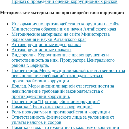
Приказ о проведении оценки коррупционных рисков
Методические материалы по противодействию коррупции:
Информация по противодействию коррупции на сайте
Министерства образования и науки Алтайского края
Методические материалы на сайте Министерства
образования и науки Алтайского края
Антикоррупционные видеоролики
Антикоррупционные плакаты
Видеоролик
.
Коррупционные правонарушения и
ответственность за них. Прокуратора Центрального
района г. Барнаула.
Презентация
.
Меры дисциплинарной ответственности за
невыполнение требований законодательства о
противодействии коррупции.
Доклад
.
Меры дисциплинарной ответственности за
невыполнение требований законодательства о
противодействии коррупции.
Презентация "Противодействие коррупции"
Памятка "Что нужно знать о коррупции"
Роль прокуратуры в противодействии коррупции
Ответственность физического лица за уклонение от
уплаты налогов и сборов
Памятка о том, что нужно знать каждому о коррупции