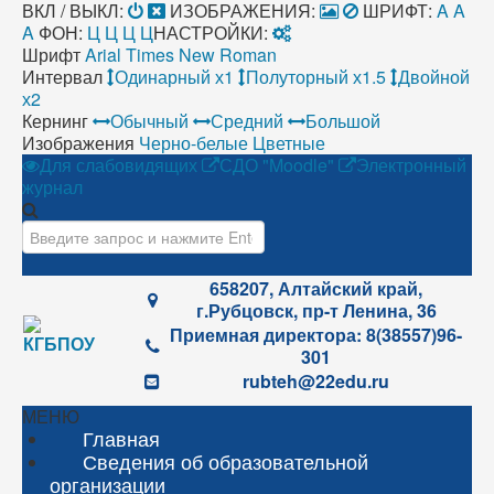
ВКЛ / ВЫКЛ:
ИЗОБРАЖЕНИЯ:
ШРИФТ:
A
A
A
ФОН:
Ц
Ц
Ц
Ц
НАСТРОЙКИ:
Шрифт
Arial
Times New Roman
Интервал
Одинарный х1
Полуторный х1.5
Двойной
х2
Кернинг
Обычный
Средний
Большой
Изображения
Черно-белые
Цветные
Для слабовидящих
СДО "Moodle"
Электронный
журнал
Искать...
658207, Алтайский край,
г.Рубцовск, пр-т Ленина, 36
Приемная директора: 8(38557)96-
301
rubteh@22edu.ru
МЕНЮ
Главная
Сведения об образовательной
организации