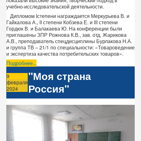
показали высокие знания, творческий подход в
учебно-исследовательской деятельности.
Дипломом Iстепени награждается Меркурьева В. и
Гайкалова А., II степени Кобзева Е. и III степени
Гордюк В. и Балакаева Ю. На конференции были
приглашены ЗПР Рожнова К.В., зав. отд. Жарикова
А.В., преподаватель спецдисциплины Бурлакова Н.А.
и группа ТВ – 21/1 по специальности: «Товароведение
и экспертиза качества потребительских товаров».
Подробнее...
"Моя страна
9
февраля
Россия"
2024