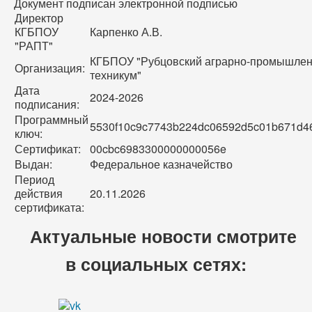
Документ подписан электронной подписью
Директор
КГБПОУ
Карпенко А.В.
"РАПТ"
КГБПОУ "Рубцовский аграрно-промышле
Организация:
техникум"
Дата
2024-2026
подписания:
Программный
5530f10c9c7743b224dc06592d5c01b671d4
ключ:
Сертификат:
00cbc6983300000000056e
Выдан:
Федеральное казначейство
Период
действия
20.11.2026
сертификата:
Актуальные новости смотрите
в социальных сетях: