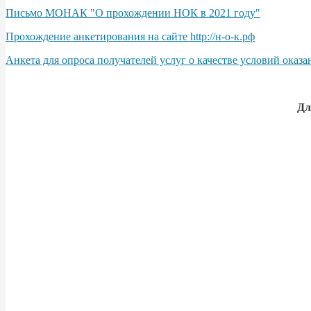
Письмо МОНАК "О прохождении НОК в 2021 году"
Прохождение анкетирования на сайте http://н-о-к.рф
Анкета для опроса получателей услуг о качестве условий оказа
Дл