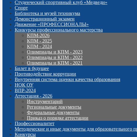
Студенческий спортивный клуб «Медведи»
Спорт
Библиотека и музей техникума
Демонстрационный экзамен
Движение «ПРОФЕССИОНАЛЫ»
Конкурсы профессионального мастерства
КПМ-2026
КПМ - 2025
КПМ - 2024
Олимпиады и КПМ - 2023
Олимпиады и КПМ - 2022
Олимпиады и КПМ - 2021
Билет в будущее
Противодействие коррупции
Внутренняя система оценки качества образования
НОК ОУ
ВПР-2024
Аттестация - 2026
Инструментарий
Региональные документы
Федеральные документы
Приказ о порядке аттестации
Профессионалитет
Методические и иные документы для образовательного п
Конкурсы