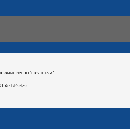
-промышленный техникум"
01b671d46436