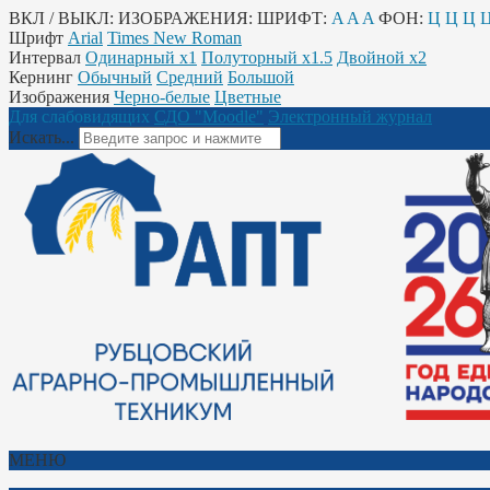
ВКЛ / ВЫКЛ:
ИЗОБРАЖЕНИЯ:
ШРИФТ:
A
A
A
ФОН:
Ц
Ц
Ц
Шрифт
Arial
Times New Roman
Интервал
Одинарный х1
Полуторный х1.5
Двойной х2
Кернинг
Обычный
Средний
Большой
Изображения
Черно-белые
Цветные
Для слабовидящих
СДО "Moodle"
Электронный журнал
Искать...
МЕНЮ