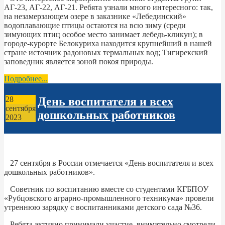
АГ-23, АГ-22, АГ-21. Ребята узнали много интересного: так,
на незамерзающем озере в заказнике «Лебединский»
водоплавающие птицы остаются на всю зиму (среди
зимующих птиц особое место занимает лебедь-кликун); в
городе-курорте Белокуриха находится крупнейший в нашей
стране источник радоновых термальных вод; Тигирекский
заповедник является зоной покоя природы.
Подробнее...
День воспитателя и всех
28
сентября
дошкольных работников
2023
27 сентября в России отмечается «День воспитателя и всех
дошкольных работников».
Советник по воспитанию вместе со студентами КГБПОУ
«Рубцовского аграрно-промышленного техникума» провели
утреннюю зарядку с воспитанниками детского сада №36.
Ребята активно принимали участие, внимательно смотрели