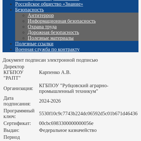
Российское общество «Знание»
Безопасность
Антитеррор
Информационная безопасность
Охрана труда
Дорожная безопасность
Полезные материалы
Полезные ссылки
Военная служба по контракту
Документ подписан электронной подписью
Директор
КГБПОУ
Карпенко А.В.
"РАПТ"
КГБПОУ "Рубцовский аграрно-
Организация:
промышленный техникум"
Дата
2024-2026
подписания:
Программный
5530f10c9c7743b224dc06592d5c01b671d46436
ключ:
Сертификат:
00cbc6983300000000056e
Выдан:
Федеральное казначейство
Период