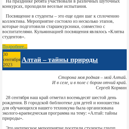
На празднике ребята участвовали в различных шуточных
конкурсах, проходили веселые испытания.
Посвящение в студенты – это еще один шаг к сплочению
коллектива. Мероприятие состояло из несколько этапов,
которые подготовили старшекурсники, совместно с
воспитателями. Кульминацией посвящения являлось «Клятва
студентов».
Подробнее...
30
Алтай – тайны природы
сентября
2023
Сторона моя родная – мой Алтай.
И в селе, и в поле с бором отчий край.
Сергей Кормин
28 сентября наш край отметил восемьдесят шестой день
рождения. В городской библиотеке для детей и юношества
для обучающихся нашего техникума была организована
эколого-краеведческая программа на тему: «Алтай: тайны
природы».
Это интересное мероприятие посетили студенты групп