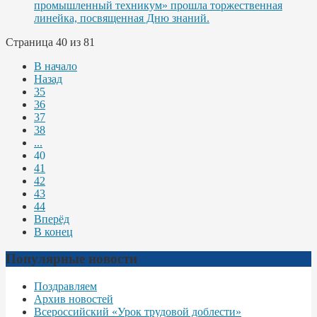
промышленный техникум» прошла торжественная
линейка, посвященная Дню знаний.
Страница 40 из 81
В начало
Назад
35
36
37
38
...
40
41
42
43
44
Вперёд
В конец
Популярные новости
Поздравляем
Архив новостей
Всероссийский «Урок трудовой доблести»