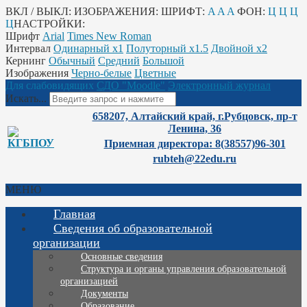
ВКЛ / ВЫКЛ:
ИЗОБРАЖЕНИЯ:
ШРИФТ:
A
A
A
ФОН:
Ц
Ц
Ц
Ц
НАСТРОЙКИ:
Шрифт
Arial
Times New Roman
Интервал
Одинарный х1
Полуторный х1.5
Двойной х2
Кернинг
Обычный
Средний
Большой
Изображения
Черно-белые
Цветные
Для слабовидящих
СДО "Moodle"
Электронный журнал
Искать...
658207, Алтайский край, г.Рубцовск, пр-т
Ленина, 36
Приемная директора: 8(38557)96-301
rubteh@22edu.ru
МЕНЮ
Главная
Сведения об образовательной
организации
Основные сведения
Структура и органы управления образовательной
организацией
Документы
Образование